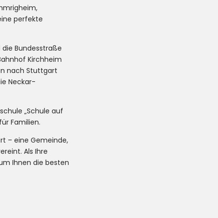
mmrigheim,
ine perfekte
d die Bundesstraße
 Bahnhof Kirchheim
n nach Stuttgart
die Neckar-
schule „Schule auf
ür Familien.
rt – eine Gemeinde,
reint. Als Ihre
 um Ihnen die besten