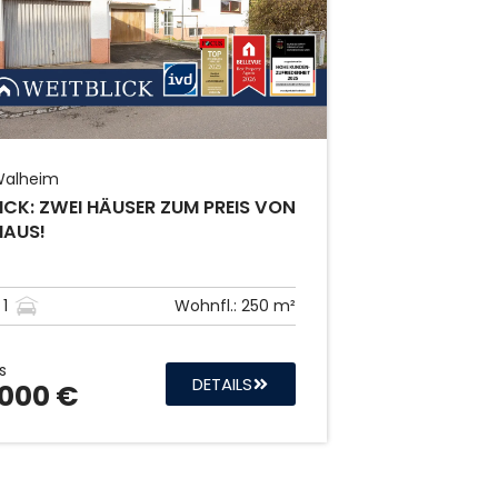
alheim
ICK: ZWEI HÄUSER ZUM PREIS VON
HAUS!
1
Wohnfl.:
250 m²
s
DETAILS
000 €