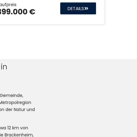
aufpreis
DETAILS
399.000 €
in
e Gemeinde,
 Metropolregion
on der Natur und
twa 12 km von
wie Brackenheim,