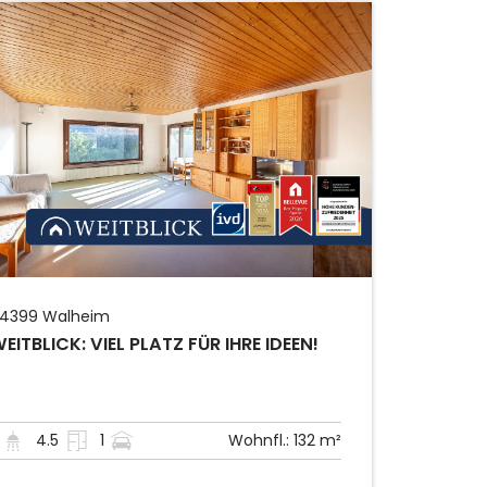
4399
Walheim
EITBLICK: VIEL PLATZ FÜR IHRE IDEEN!
4.5
1
Wohnfl.:
132 m²