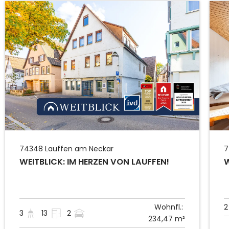
74348
Lauffen am Neckar
7
WEITBLICK: IM HERZEN VON LAUFFEN!
W
Wohnfl.:
2
3
13
2
234,47 m²