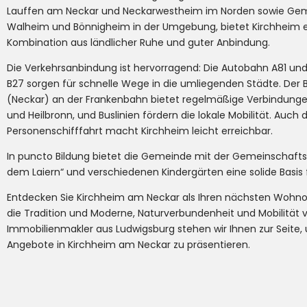
Lauffen am Neckar und Neckarwestheim im Norden sowie Ge
Walheim und Bönnigheim in der Umgebung, bietet Kirchheim e
Kombination aus ländlicher Ruhe und guter Anbindung.
Die Verkehrsanbindung ist hervorragend: Die Autobahn A81 un
B27 sorgen für schnelle Wege in die umliegenden Städte. Der
(Neckar) an der Frankenbahn bietet regelmäßige Verbindunge
und Heilbronn, und Buslinien fördern die lokale Mobilität. Auch 
Personenschifffahrt macht Kirchheim leicht erreichbar.
In puncto Bildung bietet die Gemeinde mit der Gemeinschafts
dem Laiern“ und verschiedenen Kindergärten eine solide Basis f
Entdecken Sie Kirchheim am Neckar als Ihren nächsten Wohno
die Tradition und Moderne, Naturverbundenheit und Mobilität ve
Immobilienmakler aus Ludwigsburg stehen wir Ihnen zur Seite,
Angebote in Kirchheim am Neckar zu präsentieren.