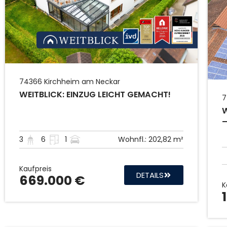
74366
Kirchheim am Neckar
WEITBLICK: EINZUG LEICHT GEMACHT!
7
W
–
3
6
1
Wohnfl.:
202,82 m²
Kaufpreis
DETAILS
669.000 €
K