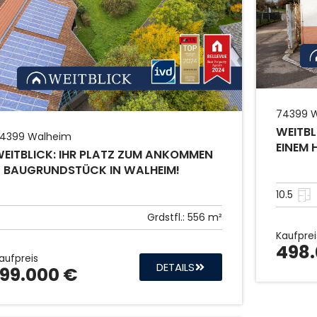
74399
W
WEITBL
4399
Walheim
EINEM 
EITBLICK: IHR PLATZ ZUM ANKOMMEN
 BAUGRUNDSTÜCK IN WALHEIM!
10.5
Grdstfl.:
556 m²
Kaufprei
498.
aufpreis
DETAILS
199.000 €