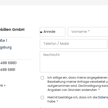
obilien GmbH
aße 1
igsburg
 / 488 6880
/ 488 6881
Ich willige ein, dass meine angegebene
Bearbeitung meiner Anfrage verarbeitet u
ns »
aufgenommen wird. Die Einwilligung kann
Angaben von Gründen widerrufen. *
Hiermit bestätige ich, dass ich die
Datens
habe. *