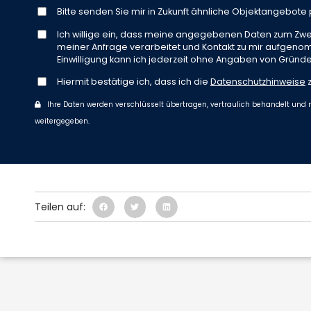
Bitte senden Sie mir in Zukunft ähnliche Objektangebote p
Ich willige ein, dass meine angegebenen Daten zum Zw
meiner Anfrage verarbeitet und Kontakt zu mir aufgeno
Einwilligung kann ich jederzeit ohne Angaben von Gründe
Hiermit bestätige ich, dass ich die
Datenschutzhinweise
z
Ihre Daten werden verschlüsselt übertragen, vertraulich behandelt und n
weitergegeben.
Teilen auf: