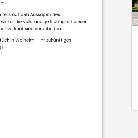
n.
Wohnfl.:
 teils auf den Aussagen des
1
171,22 m²
r für die vollständige Richtigkeit dieser
enverkauf sind vorbehalten.
Kaufpreis
tück in Walheim – Ihr zukünftiges
DETAILS
649.000 €
e!