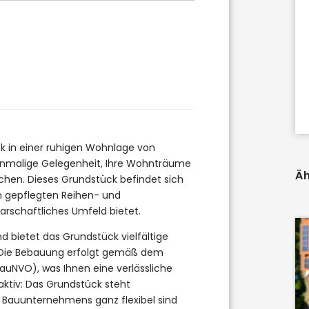
k in einer ruhigen Wohnlage von
 einmalige Gelegenheit, Ihre Wohnträume
Äh
ichen. Dieses Grundstück befindet sich
on gepflegten Reihen- und
rschaftliches Umfeld bietet.
d bietet das Grundstück vielfältige
. Die Bebauung erfolgt gemäß dem
74321
Bietigheim-Bissingen
uNVO), was Ihnen eine verlässliche
WEITBLICK: LAGE TRIFFT
aktiv: Das Grundstück steht
POTENZIAL!
s Bauunternehmens ganz flexibel sind