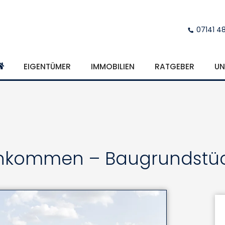
07141 4
EIGENTÜMER
IMMOBILIEN
RATGEBER
UN
m Ankommen – Baugrundstü