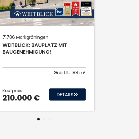
Kaufpreis
848.00
71706
Markgröningen
WEITBLICK: BAUPLATZ MIT
BAUGENEHMIGUNG!
Grdstfl.:
188 m²
Kaufpreis
DETAILS
210.000 €
1
2
3