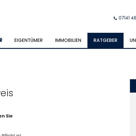
07141 4
EIGENTÜMER
IMMOBILIEN
RATGEBER
UN
eis
en Sie
flicht ist.