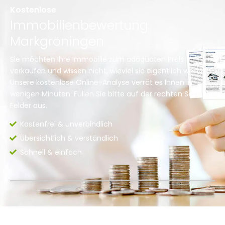
Kostenlose
Immobilienbewertung
Markgröningen
Sie möchten Ihre Immobilie zum adäquaten Preis
verkaufen und wissen nicht, wieviel sie eigentlich wert ist?
Unsere kostenlose Online-Analyse verrät es Ihnen in
wenigen Minuten. Füllen Sie bitte auf der rechten Seite die
Felder aus.
Kostenfrei & unverbindlich
Übersichtlich & verständlich
Schnell & einfach