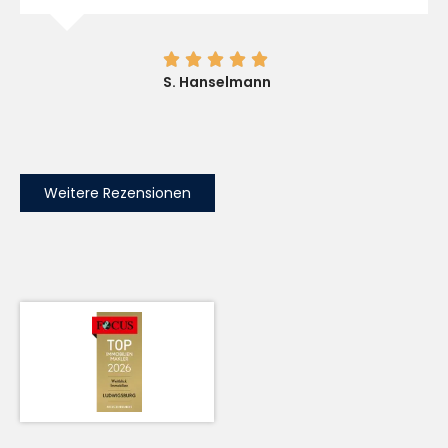





S. Hanselmann
Weitere Rezensionen