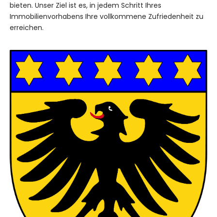
bieten. Unser Ziel ist es, in jedem Schritt Ihres
Immobilienvorhabens Ihre vollkommene Zufriedenheit zu
erreichen.