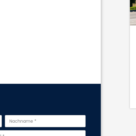
Wohnfl.:
1
171,22 m²
Kaufpreis
DETAILS
649.000 €