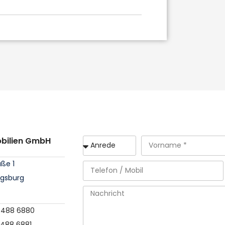
obilien GmbH
aße 1
igsburg
 / 488 6880
/ 488 6881