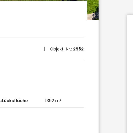
| Objekt-Nr.:
2582
stücksfläche
1.392 m²