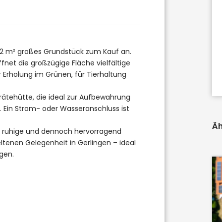
.392 m² großes Grundstück zum Kauf an.
fnet die großzügige Fläche vielfältige
 Erholung im Grünen, für Tierhaltung
rätehütte, die ideal zur Aufbewahrung
Ein Strom- oder Wasseranschluss ist
Äh
Die ruhige und dennoch hervorragend
tenen Gelegenheit in Gerlingen – ideal
egen.
74321
Bietigheim-Bissingen
WEITBLICK: LAGE TRIFFT
POTENZIAL!