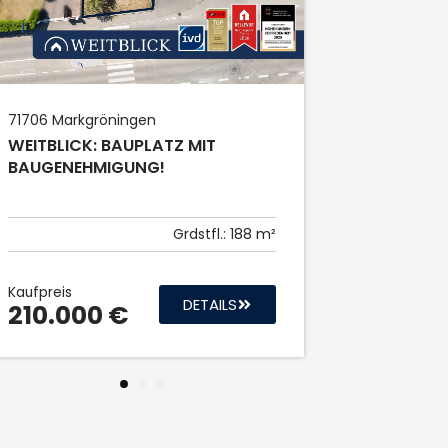
Kaufpreis
848.00
71706
Markgröningen
WEITBLICK: BAUPLATZ MIT
BAUGENEHMIGUNG!
Grdstfl.:
188 m²
Kaufpreis
DETAILS
210.000 €
1
2
3