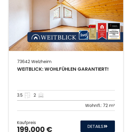
73642
Welzheim
WEITBLICK: WOHLFÜHLEN GARANTIERT!
3.5
2
Wohnfl.:
72 m²
Kaufpreis
DETAILS
199.000 €