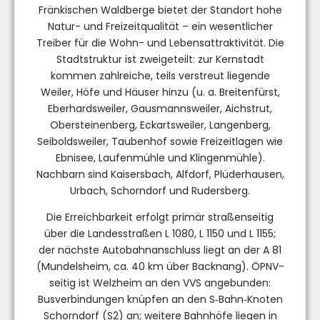
Fränkischen Waldberge bietet der Standort hohe
Natur- und Freizeitqualität – ein wesentlicher
Treiber für die Wohn- und Lebensattraktivität. Die
Stadtstruktur ist zweigeteilt: zur Kernstadt
kommen zahlreiche, teils verstreut liegende
Weiler, Höfe und Häuser hinzu (u. a. Breitenfürst,
Eberhardsweiler, Gausmannsweiler, Aichstrut,
Obersteinenberg, Eckartsweiler, Langenberg,
Seiboldsweiler, Taubenhof sowie Freizeitlagen wie
Ebnisee, Laufenmühle und Klingenmühle).
Nachbarn sind Kaisersbach, Alfdorf, Plüderhausen,
Urbach, Schorndorf und Rudersberg.
Die Erreichbarkeit erfolgt primär straßenseitig
über die Landesstraßen L 1080, L 1150 und L 1155;
der nächste Autobahnanschluss liegt an der A 81
(Mundelsheim, ca. 40 km über Backnang). ÖPNV-
seitig ist Welzheim an den VVS angebunden:
Busverbindungen knüpfen an den S‑Bahn‑Knoten
Schorndorf (S2) an; weitere Bahnhöfe liegen in