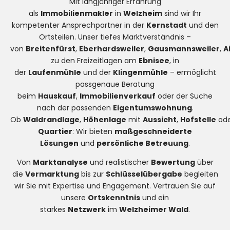
Mit langjähriger Erfahrung
als
Immobilienmakler
in
Welzheim
sind wir Ihr
kompetenter Ansprechpartner in der
Kernstadt
und den
Ortsteilen. Unser tiefes Marktverständnis –
von
Breitenfürst
,
Eberhardsweiler
,
Gausmannsweiler
,
A
zu den Freizeitlagen am
Ebnisee
, in
der
Laufenmühle
und der
Klingenmühle
– ermöglicht
passgenaue Beratung
beim
Hauskauf
,
Immobilienverkauf
oder der Suche
nach der passenden
Eigentumswohnung
.
Ob
Waldrandlage
,
Höhenlage
mit
Aussicht
,
Hofstelle
od
Quartier
: Wir bieten
maßgeschneiderte
Lösungen
und
persönliche Betreuung
.
Von
Marktanalyse
und realistischer
Bewertung
über
die
Vermarktung
bis zur
Schlüsselübergabe
begleiten
wir Sie mit Expertise und Engagement. Vertrauen Sie auf
unsere
Ortskenntnis
und ein
starkes
Netzwerk
im
Welzheimer Wald
.