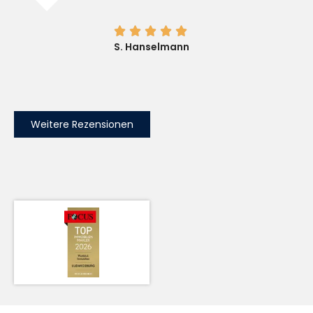





S. Hanselmann
Weitere Rezensionen