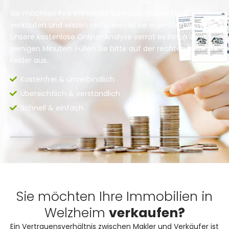
Sie möchten Ihre Immobilie zum adäquaten Preis
verkaufen und wissen nicht, wieviel sie eigentlich wert ist?
Unsere kostenlose Online-Analyse verrät es Ihnen in
wenigen Minuten. Füllen Sie bitte auf der rechten Seite die
Felder aus.
Kostenfrei & unverbindlich
Übersichtlich & verständlich
Schnell & einfach
Sie möchten Ihre Immobilien in
Welzheim
verkaufen?
Ein Vertrauensverhältnis zwischen Makler und Verkäufer ist