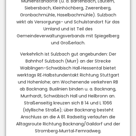
Mühlenstandorte (u. a. Bartenbach, Lautern,
Siebersbach, Kleinhöchberg, Zwerenberg,
Gronbachmühle, Haselbachmühle). Sulzbach
wirkt als Versorgungs- und Schulstandort für das
Umland und ist Teil des
Gemeindeverwaltungsverbands mit Spiegelberg
und Großerlach.
Verkehrlich ist Sulzbach gut angebunden: Der
Bahnhof Sulzbach (Murr) an der Strecke
Waiblingen–Schwäbisch Hall‑Hessental bietet
werktags RE‑Halbstundentakt Richtung Stuttgart
und Hohenlohe; am Wochenende verkehren RB
ab Backnang. Buslinien binden u. a. Backnang,
Murrhardt, Schwäbisch Hall und Heilbronn an.
Straßenseitig kreuzen sich B 14 und L 1066
(Idyllische Straße); über Backnang besteht
Anschluss an die A 81. Radseitig verlaufen die
Alltagsroute Richtung Backnang/Gaildorf und der
Stromberg‑Murrtal‑Fernradweg.