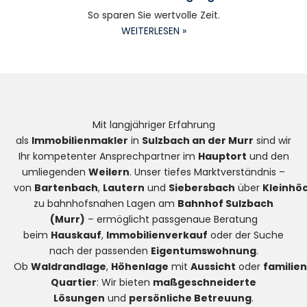
So sparen Sie wertvolle Zeit.
WEITERLESEN »
Mit langjähriger Erfahrung
als
Immobilienmakler
in
Sulzbach an der Murr
sind wir
Ihr kompetenter Ansprechpartner im
Hauptort
und den
umliegenden
Weilern
. Unser tiefes Marktverständnis –
von
Bartenbach
,
Lautern
und
Siebersbach
über
Kleinhö
zu bahnhofsnahen Lagen am
Bahnhof Sulzbach
(Murr)
– ermöglicht passgenaue Beratung
beim
Hauskauf
,
Immobilienverkauf
oder der Suche
nach der passenden
Eigentumswohnung
.
Ob
Waldrandlage
,
Höhenlage
mit
Aussicht
oder
familie
Quartier
: Wir bieten
maßgeschneiderte
Lösungen
und
persönliche Betreuung
.