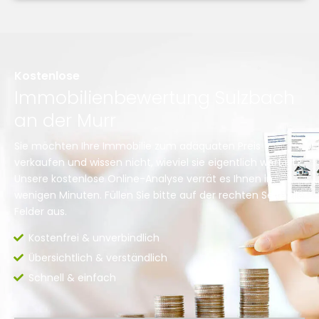
Kostenlose
Immobilienbewertung Sulzbach
an der Murr
Sie möchten Ihre Immobilie zum adäquaten Preis
verkaufen und wissen nicht, wieviel sie eigentlich wert ist?
Unsere kostenlose Online-Analyse verrät es Ihnen in
wenigen Minuten. Füllen Sie bitte auf der rechten Seite die
Felder aus.
Kostenfrei & unverbindlich
Übersichtlich & verständlich
Schnell & einfach