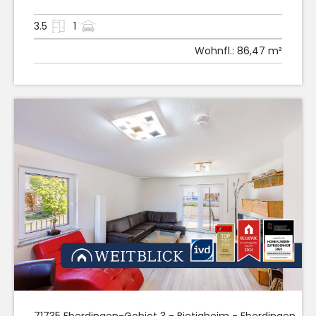
3.5
1
Wohnfl.:
86,47 m²
71735
Eberdingen
-Gebiet 3 - Bietigheim - Eberdingen