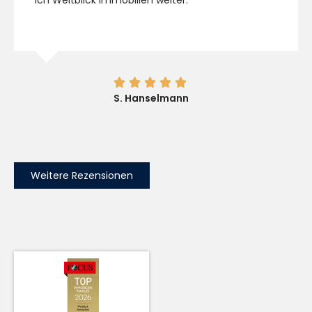





S. Hanselmann
Weitere Rezensionen