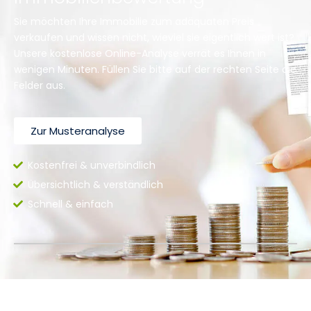
Sie möchten Ihre Immobilie zum adäquaten Preis
verkaufen und wissen nicht, wieviel sie eigentlich wert ist?
Unsere kostenlose Online-Analyse verrät es Ihnen in
wenigen Minuten. Füllen Sie bitte auf der rechten Seite die
Felder aus.
Zur Musteranalyse
Kostenfrei & unverbindlich
Übersichtlich & verständlich
Schnell & einfach