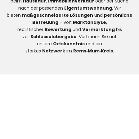
beim
Hauskauf
,
Immobilienverkauf
oder der Suche
nach der passenden
Eigentumswohnung
. Wir
bieten
maßgeschneiderte Lösungen
und
persönliche
Betreuung
– von
Marktanalyse
,
realistischer
Bewertung
und
Vermarktung
bis
zur
Schlüsselübergabe
. Vertrauen Sie auf
unsere
Ortskenntnis
und ein
starkes
Netzwerk
im
Rems‑Murr‑Kreis
.