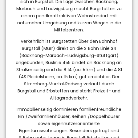
sich in Burgstall. Die Lage zwischen Backnang,
Marbach und Ludwigsburg macht Burgstetten zu
einem pendlerattraktiven Wohnstandort mit
naturnaher Umgebung und kurzen Wegen in die
Mittelzentren.
Verkehrlich ist Burgstetten über den Bahnhof
Burgstall (Murr) direkt an die S‑Bahn‑Linie S4
(Backnang–Marbach–Ludwigsburg–Stuttgart)
angebunden; Buslinie 455 bindet an Backnang an.
Straßenseitig sind die B 14 (ca. 5 km) und die A 81
(AS Pleidelsheim, ca. 15 km) gut erreichbar. Der
Stromberg‑Murrtal‑Radweg verläuft durch
Burgstall und Erbstetten und stärkt Freizeit- und
Alltagsradverkehr.
Immobilienseitig dominieren familienfreundliche
Ein‑/Zweifamilienhäuser, Reihen‑/Doppelhäuser
sowie eigennutzerorientierte
Eigentumswohnungen. Besonders gefragt sind
S‑Bahn‑nahe Lagen in Burgstall; Erbstetten und