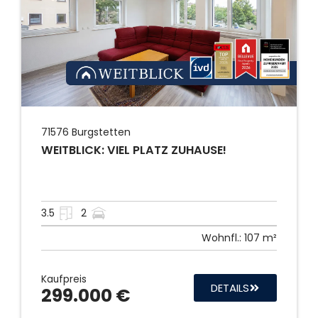
71576
Burgstetten
WEITBLICK: VIEL PLATZ ZUHAUSE!
3.5
2
Wohnfl.:
107 m²
Kaufpreis
DETAILS
299.000 €