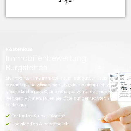
Anleger.
Kostenlose
Immobilienbewertung
Burgstetten
Sie möchten Ihre Immobilie zum adäquaten Preis
verkaufen und wissen nicht, wieviel sie eigentlich wert ist?
Unsere kostenlose Online-Analyse verrät es Ihnen in
wenigen Minuten. Füllen Sie bitte auf der rechten Seite die
Felder aus.
Kostenfrei & unverbindlich
Übersichtlich & verständlich