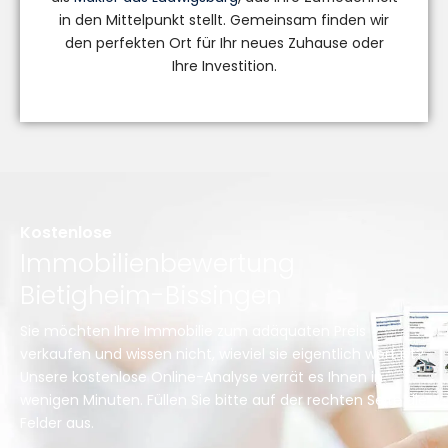
in den Mittelpunkt stellt. Gemeinsam finden wir
den perfekten Ort für Ihr neues Zuhause oder
Ihre Investition.
Kostenlose
Immobilienbewertung
Bietigheim-Bissingen
Sie möchten Ihre Immobilie zum adäquaten Preis
verkaufen und wissen nicht, wieviel sie eigentlich wert ist?
Unsere kostenlose Online-Analyse verrät es Ihnen in
wenigen Minuten. Füllen Sie bitte auf der rechten Seite die
Felder aus.