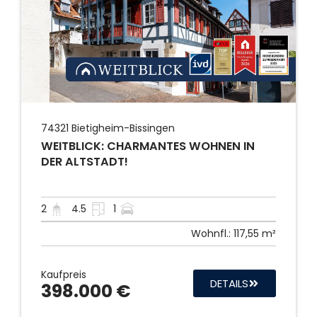
74321
Bietigheim-Bissingen
WEITBLICK: CHARMANTES WOHNEN IN
DER ALTSTADT!
2
4.5
1
Wohnfl.:
117,55 m²
Kaufpreis
DETAILS
398.000 €