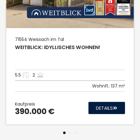
71554
Weissach im Tal
WEITBLICK: IDYLLISCHES WOHNEN!
5.5
2
Wohnfl.:
137 m²
Kaufpreis
DETAILS
390.000 €
1
2
3