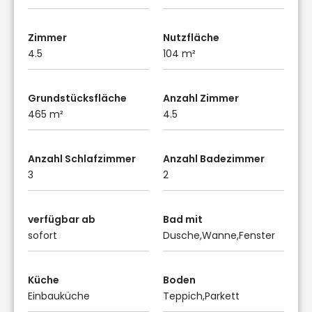
Zimmer
Nutzfläche
4.5
104 m²
Grundstücksfläche
Anzahl Zimmer
465 m²
4.5
Anzahl Schlafzimmer
Anzahl Badezimmer
3
2
verfügbar ab
Bad mit
sofort
Dusche,Wanne,Fenster
Küche
Boden
Einbauküche
Teppich,Parkett