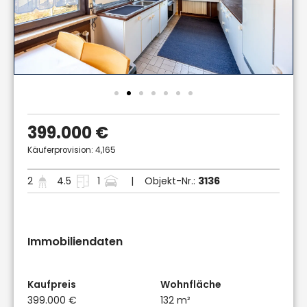
399.000 €
Käuferprovision: 4,165
2
4.5
1
| Objekt-Nr.:
3136
Immobiliendaten
Kaufpreis
Wohnfläche
399.000 €
132 m²