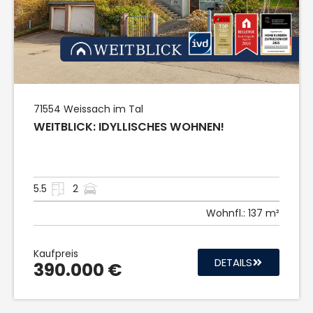
71554
Weissach im Tal
WEITBLICK: IDYLLISCHES WOHNEN!
5.5
2
Wohnfl.:
137 m²
Kaufpreis
DETAILS
390.000 €