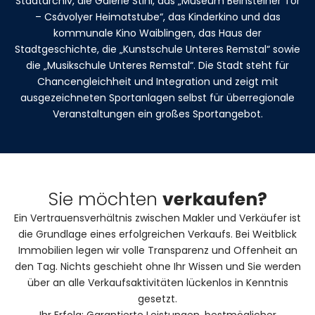
Stadtarchiv, die Galerie Stihl, das „Museum Beinsteiner Tor
– Csávolyer Heimatstube“, das Kinderkino und das
kommunale Kino Waiblingen, das Haus der
Stadtgeschichte, die „Kunstschule Unteres Remstal“ sowie
die „Musikschule Unteres Remstal“. Die Stadt steht für
Chancengleichheit und Integration und zeigt mit
ausgezeichneten Sportanlagen selbst für überregionale
Veranstaltungen ein großes Sportangebot.
Sie möchten
verkaufen?
Ein Vertrauensverhältnis zwischen Makler und Verkäufer ist
die Grundlage eines erfolgreichen Verkaufs. Bei Weitblick
Immobilien legen wir volle Transparenz und Offenheit an
den Tag. Nichts geschieht ohne Ihr Wissen und Sie werden
über an alle Verkaufsaktivitäten lückenlos in Kenntnis
gesetzt.
Ihr Erfolg: Garantierte Leistungen, bestmöglicher