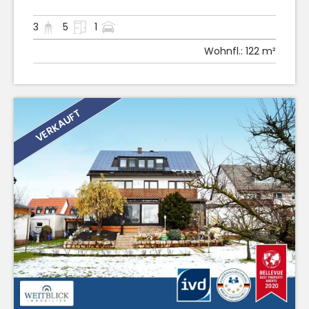
3
5
1
Wohnfl.:
122 m²
VERKAUFT