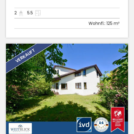
2
5.5
Wohnfl.:
125 m²
VERKAUFT