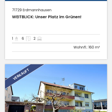
71729
Erdmannhausen
WEITBLICK: Unser Platz im Grünen!
1
6
2
Wohnfl.:
160 m²
VERKAUFT