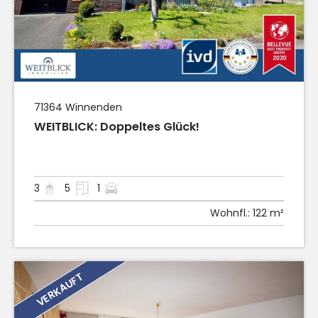
71364
Winnenden
WEITBLICK: Doppeltes Glück!
3
5
1
Wohnfl.:
122 m²
VERKAUFT