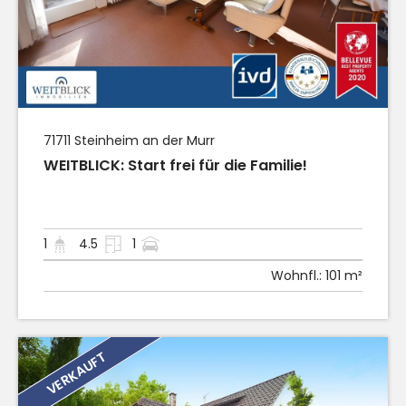
71711
Steinheim an der Murr
WEITBLICK: Start frei für die Familie!
1
4.5
1
Wohnfl.:
101 m²
VERKAUFT