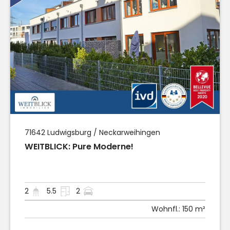
71642
Ludwigsburg / Neckarweihingen
WEITBLICK: Pure Moderne!
2
5.5
2
Wohnfl.:
150 m²