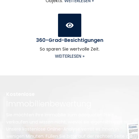
Objekts.
WEITERLESEN »
360-Grad-Besichtigungen
So sparen Sie wertvolle Zeit.
WEITERLESEN »
Kostenlose
Immobilienbewertung
Sie möchten Ihre Immobilie zum adäquaten Preis
verkaufen und wissen nicht, wieviel sie eigentlich wert ist?
Unsere kostenlose Online-Analyse verrät es Ihnen in
wenigen Minuten. Füllen Sie bitte auf der rechten Seite die