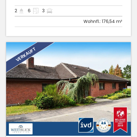
2
6
3
Wohnfl.:
176,54 m²
VERKAUFT