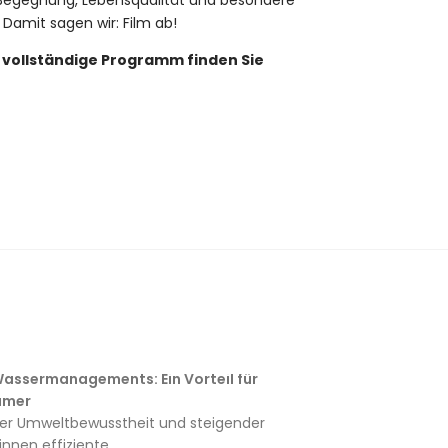
s Begegnung, Lebensqualität und besondere
Damit sagen wir: Film ab!
 vollständige Programm finden Sie
assermanagements: Ein Vorteil für
ümer
er Umweltbewusstheit und steigender
innen effiziente