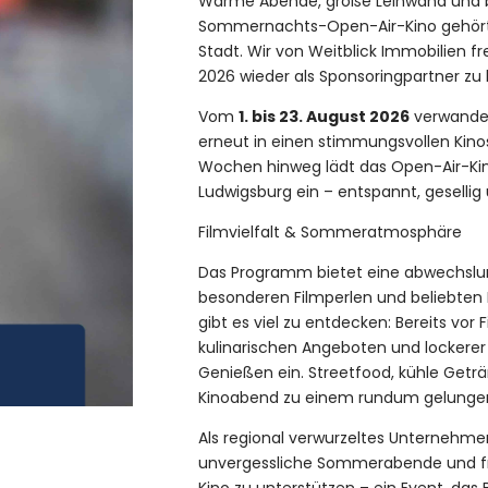
Warme Abende, große Leinwand und 
Sommernachts-Open-Air-Kino gehört 
Stadt. Wir von Weitblick Immobilien f
2026 wieder als Sponsoringpartner zu 
Vom
1. bis 23. August 2026
verwandel
erneut in einen stimmungsvollen Kin
Wochen hinweg lädt das Open-Air-Kin
Ludwigsburg ein – entspannt, geselli
Filmvielfalt & Sommeratmosphäre
Das Programm bietet eine abwechslun
besonderen Filmperlen und beliebten K
gibt es viel zu entdecken: Bereits vor
kulinarischen Angeboten und locke
Genießen ein. Streetfood, kühle Get
Kinoabend zu einem rundum gelunge
Als regional verwurzeltes Unternehme
unvergessliche Sommerabende und f