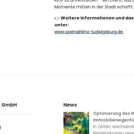
Kino zu unterstützen – ein Event, da
Momente mitten in der Stadt schafft. 
👉
Weitere Informationen und das
unter:
www.openairkino-ludwigsburg.de
en GmbH
News
Optimierung des W
Immobilieneigent
In Zeiten wachsend
g
Betriebskosten gew