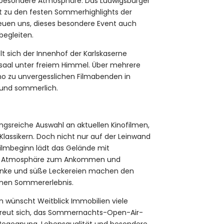
besondere Atmosphäre: Das Ludwigsburger
zu den festen Sommerhighlights der
reuen uns, dieses besondere Event auch
begleiten.
t sich der Innenhof der Karlskaserne
osaal unter freiem Himmel. Über mehrere
o zu unvergesslichen Filmabenden in
g und sommerlich.
gsreiche Auswahl an aktuellen Kinofilmen,
lassikern. Doch nicht nur auf der Leinwand
 Filmbeginn lädt das Gelände mit
rer Atmosphäre zum Ankommen und
ränke und süße Leckereien machen den
nen Sommererlebnis.
n wünscht Weitblick Immobilien viele
reut sich, das Sommernachts-Open-Air-