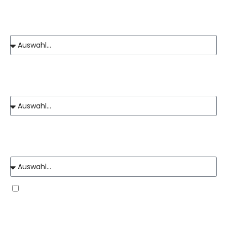
Zu welcher Infoveranstaltung möchte Sie sich
anmelden?
Mit wie vielen Personen möchten Sie insgesamt
teilnehmen?
Wie haben Sie von dieser Veranstaltung
erfahren?
Hiermit bestätige ich, dass ich die
Datenschutzhinweise
zur
Kenntnis genommen habe. *