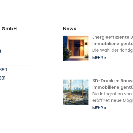
en GmbH
News
Energieeffiziente B
Immobilieneigent
Die Wahl der richti
g
MEHR »
6880
881
3D-Druck im Bauwe
Immobilieneigent
Die Integration von
eröffnet neue Mögl
MEHR »