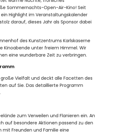
tet warme Nächte, fröhliches
oße Sommernachts-Open-Air-Kino! Seit
 ein Highlight im Veranstaltungskalender
stolz darauf, dieses Jahr als Sponsor dabei
er Innenhof des Kunstzentrums Karlskaserne
che Kinoabende unter freiem Himmel. Wir
en eine wunderbare Zeit zu verbringen.
ogramm
große Vielfalt und deckt alle Facetten des
rten auf Sie. Das detaillierte Programm
.
Gelände zum Verweilen und Flanieren ein. An
ch auf besondere Aktionen passend zu den
m mit Freunden und Familie eine