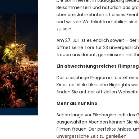
Die Sommerzeit in Ludwigsburg bedeu
Beisammensein und natürlich das gr
über drei Jahrzehnten ist dieses Event
und wir von Weitblick Immobilien sind 
zu sein.
Am 27. Juli ist es endlich soweit – d
öffnet seine Tore für 23 unvergessli
freuen uns darauf, gemeinsam mit Ihn
Ein abwechslungsreiches Filmpr
Das diesjährige Programm bietet eine 
Kinos ab. Viele filmische Highlights wa
finden Sie auf der offiziellen Webseite
Mehr als nur Kino
Schon lange vor Filmbeginn lädt das 
ausgewählten Abenden können Sie si
Filmen freuen. Der perfekte Anlass, u
unvergessliche Zeit zu genießen.