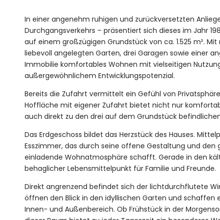
In einer angenehm ruhigen und zurückversetzten Anliege
Durchgangsverkehrs – präsentiert sich dieses im Jahr 
auf einem großzügigen Grundstück von ca. 1.525 m². Mi
liebevoll angelegten Garten, drei Garagen sowie einer an
Immobilie komfortables Wohnen mit vielseitigen Nutzun
außergewöhnlichem Entwicklungspotenzial.
Bereits die Zufahrt vermittelt ein Gefühl von Privatsphäre
Hoffläche mit eigener Zufahrt bietet nicht nur komforta
auch direkt zu den drei auf dem Grundstück befindliche
Das Erdgeschoss bildet das Herzstück des Hauses. Mitte
Esszimmer, das durch seine offene Gestaltung und den
einladende Wohnatmosphäre schafft. Gerade in den kält
behaglicher Lebensmittelpunkt für Familie und Freunde.
Direkt angrenzend befindet sich der lichtdurchflutete W
öffnen den Blick in den idyllischen Garten und schaffe
Innen- und Außenbereich. Ob Frühstück in der Morgen