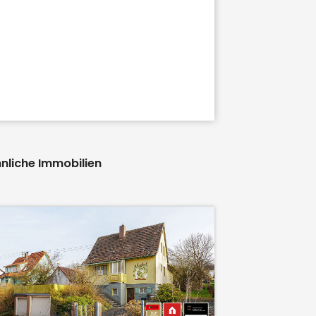
nliche Immobilien
71384
Weinst
WEITBLICK:
BESTLAGE!