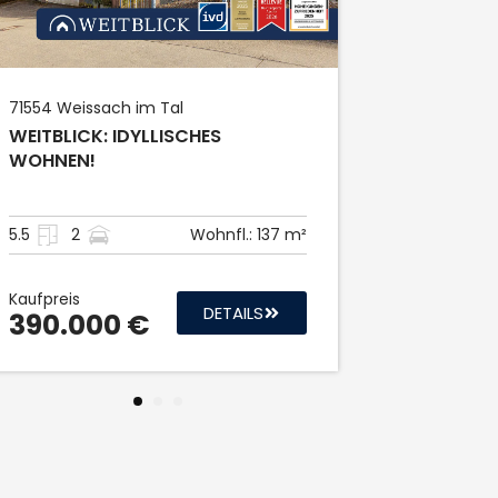
3
12.5
71554
Weissach im Tal
Kaufpreis
549.00
WEITBLICK: IDYLLISCHES
WOHNEN!
5.5
2
Wohnfl.:
137 m²
Kaufpreis
DETAILS
390.000 €
1
2
3