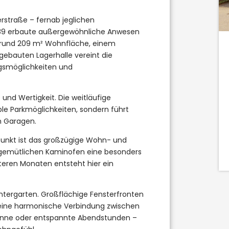
Wohnfl.:
9
3
rstraße – fernab jeglichen
132,47 m²
1989 erbaute außergewöhnliche Anwesen
t rund 209 m² Wohnfläche, einem
Kaufpreis
gebauten Lagerhalle vereint die
DETAILS
495.000 €
gsmöglichkeiten und
 und Wertigkeit. Die weitläufige
ble Parkmöglichkeiten, sondern führt
n Garagen.
lpunkt ist das großzügige Wohn- und
 gemütlichen Kaminofen eine besonders
eren Monaten entsteht hier ein
intergarten. Großflächige Fensterfronten
n eine harmonische Verbindung zwischen
sonne oder entspannte Abendstunden –