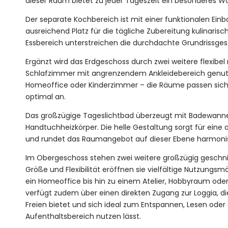
dieser Raum bietet zu jeder Tageszeit ein besonderes W
Der separate Kochbereich ist mit einer funktionalen Ein
ausreichend Platz für die tägliche Zubereitung kulinaris
Essbereich unterstreichen die durchdachte Grundrissges
Ergänzt wird das Erdgeschoss durch zwei weitere flexibel 
Schlafzimmer mit angrenzendem Ankleidebereich genut
Homeoffice oder Kinderzimmer – die Räume passen sich 
optimal an.
Das großzügige Tageslichtbad überzeugt mit Badewan
Handtuchheizkörper. Die helle Gestaltung sorgt für ei
und rundet das Raumangebot auf dieser Ebene harmoni
Im Obergeschoss stehen zwei weitere großzügig geschni
Größe und Flexibilität eröffnen sie vielfältige Nutzungs
ein Homeoffice bis hin zu einem Atelier, Hobbyraum oder
verfügt zudem über einen direkten Zugang zur Loggia, d
Freien bietet und sich ideal zum Entspannen, Lesen oder a
Aufenthaltsbereich nutzen lässt.