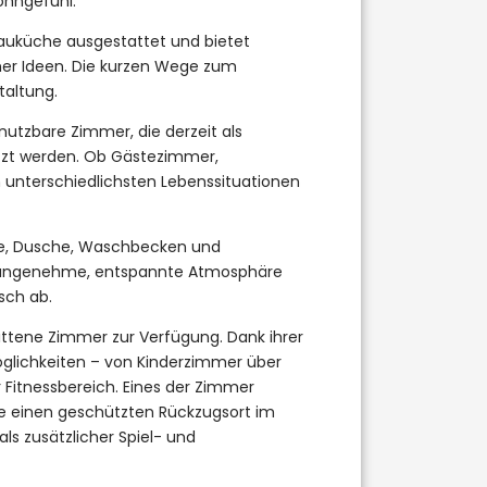
ohngefühl.
bauküche ausgestattet und bietet
cher Ideen. Die kurzen Wege zum
taltung.
nutzbare Zimmer, die derzeit als
zt werden. Ob Gästezimmer,
unterschiedlichsten Lebenssituationen
ne, Dusche, Waschbecken und
ne angenehme, entspannte Atmosphäre
sch ab.
ttene Zimmer zur Verfügung. Dank ihrer
möglichkeiten – von Kinderzimmer über
 Fitnessbereich. Eines der Zimmer
ie einen geschützten Rückzugsort im
ls zusätzlicher Spiel- und