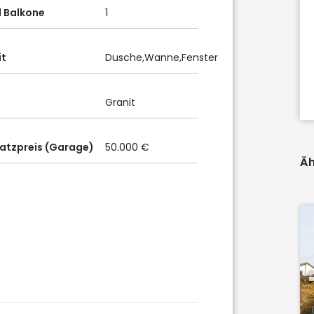
 Balkone
1
it
Dusche,Wanne,Fenster
Granit
latzpreis (Garage)
50.000 €
Äh
71563
Affalterbach
WEITBLICK: ATTRAKTIVE
LIEGENSCHAFT FÜR INVESTOREN
ODER EIGENNUTZER!