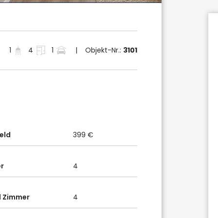
1
4
1
| Objekt-Nr.:
3101
eld
399 €
r
4
l Zimmer
4