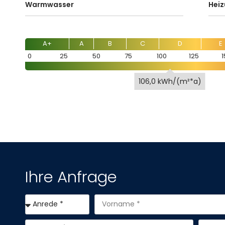
Warmwasser
Heiz
A+
A
B
C
D
E
0
25
50
75
100
125
1
106,0 kWh/(m²*a)
Ihre Anfrage