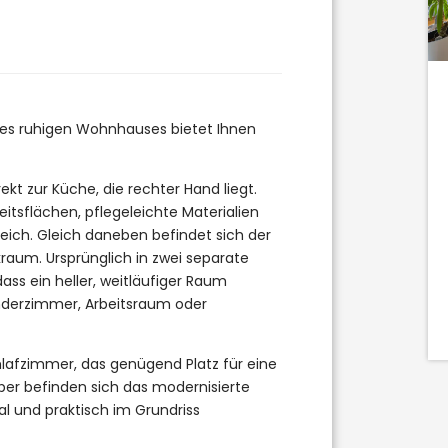
Wohnfl.:
1
4
1
77,23 m²
Kaufpreis
DETAILS
199.000 €
es ruhigen Wohnhauses bietet Ihnen
ekt zur Küche, die rechter Hand liegt.
eitsflächen, pflegeleichte Materialien
ich. Gleich daneben befindet sich der
aum. Ursprünglich in zwei separate
ss ein heller, weitläufiger Raum
Kinderzimmer, Arbeitsraum oder
hlafzimmer, das genügend Platz für eine
er befinden sich das modernisierte
l und praktisch im Grundriss