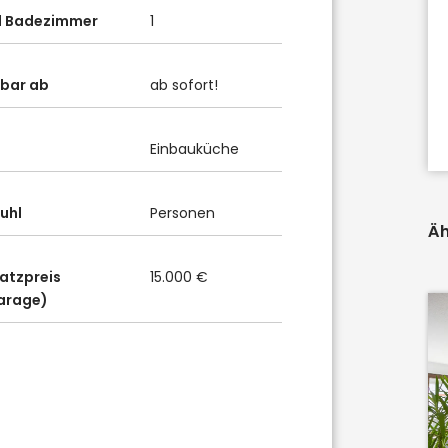
l Badezimmer
1
gbar ab
ab sofort!
Einbauküche
uhl
Personen
Äh
latzpreis
15.000 €
arage)
74343
Sachsenheim
WEITBLICK: HIER VERWIRKLICHEN
SIE IHR GLÜCK!