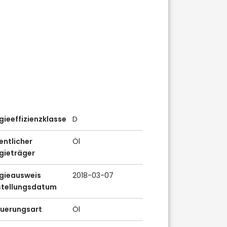
gieeffizienzklasse
D
ntlicher
Öl
gieträger
gieausweis
2018-03-07
stellungsdatum
euerungsart
Öl