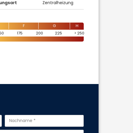
ungsart
Zentralheizung
F
G
H
50
175
200
225
250