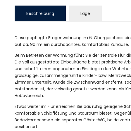
Beschreibung
Lage
Diese gepflegte Etagenwohnung im 6. Obergeschoss ein
auf ca. 90 m² ein durchdachtes, komfortables Zuhause.
Beim Betreten der Wohnung führt Sie der zentrale Flur dir
Die voll ausgestattete Einbauküche bietet praktische Arb
und schafft einen angenehmen Einstieg in den Wohnbere
großzügige, zusammengeführte Kinder- bzw. Mehrzweckr
Zimmer unterteilt, wurde die Zwischenwand entfernt, soda
entstanden ist, der vielseitig genutzt werden kann, als 
Hobbybereich.
Etwas weiter im Flur erreichen Sie das ruhig gelegene Sc
komfortable Schlaflösung und Stauraum bietet. Gegenüb
Badezimmer sowie ein separates Gäste-WC, beide zentra
positioniert.