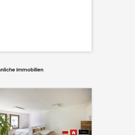
nliche Immobilien
71634
Ludwig
WEITBLICK: