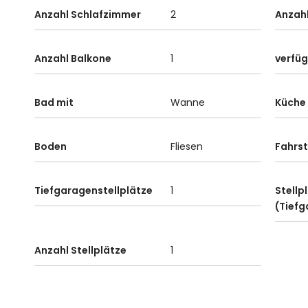
Anzahl Schlafzimmer
2
Anzah
Anzahl Balkone
1
verfü
Bad mit
Wanne
Küche
Boden
Fliesen
Fahrst
Tiefgaragenstellplätze
1
Stellp
(Tiefg
Anzahl Stellplätze
1