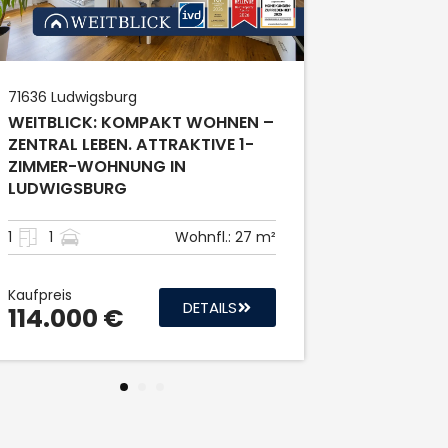
1
1.5
1
Kaufpreis
135.000
71636
Ludwigsburg
WEITBLICK: KOMPAKT WOHNEN –
ZENTRAL LEBEN. ATTRAKTIVE 1-
ZIMMER-WOHNUNG IN
LUDWIGSBURG
1
1
Wohnfl.:
27 m²
Kaufpreis
DETAILS
114.000 €
1
2
3