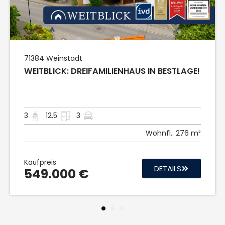
71384
Weinstadt
WEITBLICK: DREIFAMILIENHAUS IN BESTLAGE!
3
12.5
3
Wohnfl.:
276 m²
Kaufpreis
DETAILS
549.000 €
1
2
3