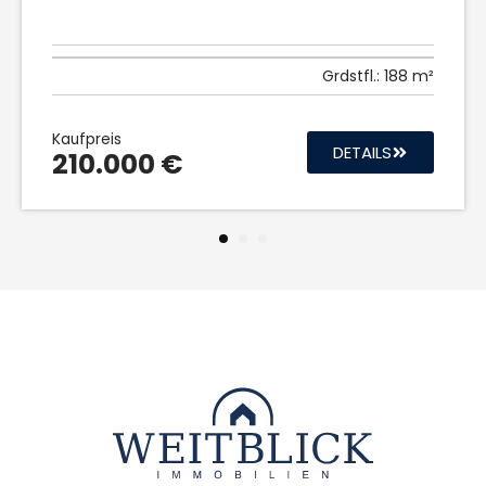
Grdstfl.:
188 m²
Kaufpreis
DETAILS
210.000 €
1
2
3