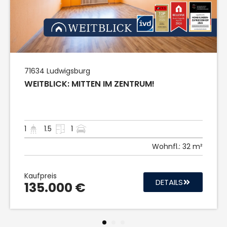
71634
Ludwigsburg
WEITBLICK: MITTEN IM ZENTRUM!
1
1.5
1
Wohnfl.:
32 m²
Kaufpreis
DETAILS
135.000 €
1
2
3