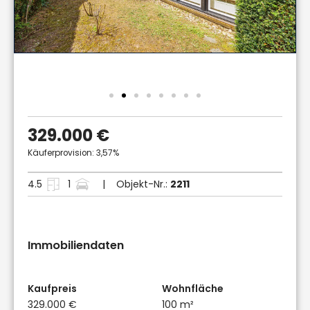
329.000 €
Käuferprovision: 3,57%
4.5
1
| Objekt-Nr.:
2211
Immobiliendaten
Kaufpreis
Wohnfläche
329.000 €
100 m²