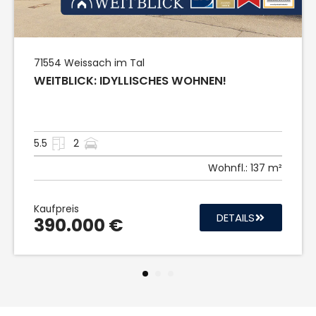
71554
Weissach im Tal
WEITBLICK: IDYLLISCHES WOHNEN!
5.5
2
Wohnfl.:
137 m²
Kaufpreis
DETAILS
390.000 €
1
2
3