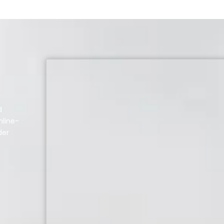
d
nline-
der