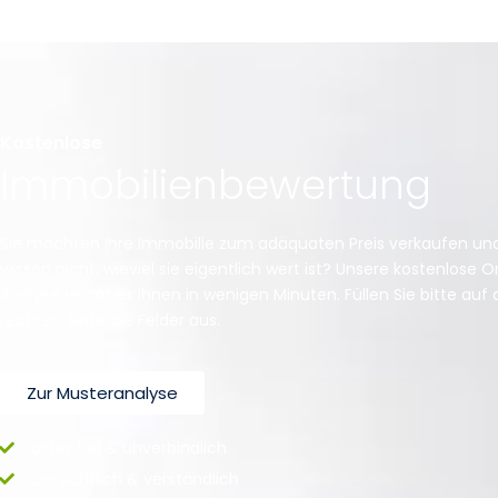
Kostenlose
Immobilienbewertung
Sie möchten Ihre Immobilie zum adäquaten Preis verkaufen un
wissen nicht, wieviel sie eigentlich wert ist? Unsere kostenlose O
Analyse verrät es Ihnen in wenigen Minuten. Füllen Sie bitte auf 
rechten Seite die Felder aus.
Zur Musteranalyse
Kostenfrei & unverbindlich
Übersichtlich & verständlich