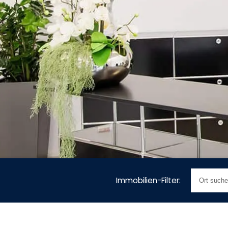
HAUS VERKAUFEN IN
Immobilien-Filter:
STUTTGART