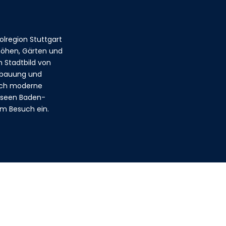
lregion Stuttgart
nhöhen, Gärten und
 Stadtbild von
Bebauung und
auch moderne
Museen Baden-
em Besuch ein.