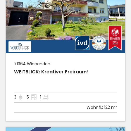
71364
Winnenden
WEITBLICK: Kreativer Freiraum!
3
5
1
Wohnfl.:
122 m²