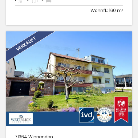
Wohnfl.:
160 m²
VERKAUFT
71364
Winnenden