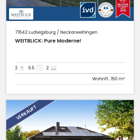
71642
Ludwigsburg / Neckarweihingen
WEITBLICK: Pure Moderne!
2
5.5
2
Wohnfl.:
150 m²
VERKAUFT