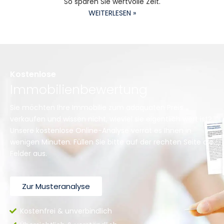
So sparen Sie wertvolle Zeit.
WEITERLESEN »
Kostenlose
Immobilienbewertung
Sie möchten Ihre Immobilie zum adäquaten Preis
verkaufen und wissen nicht, wieviel sie eigentlich wert ist?
Unsere kostenlose Online-Analyse verrät es Ihnen in
wenigen Minuten. Füllen Sie bitte auf der rechten Seite die
Felder aus.
Zur Musteranalyse
Kostenfrei & unverbindlich