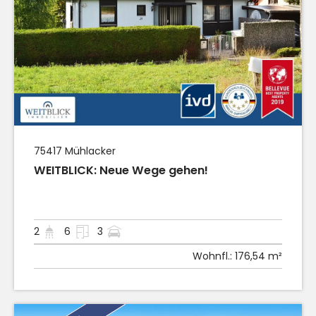
75417
Mühlacker
WEITBLICK: Neue Wege gehen!
2
6
3
Wohnfl.:
176,54 m²